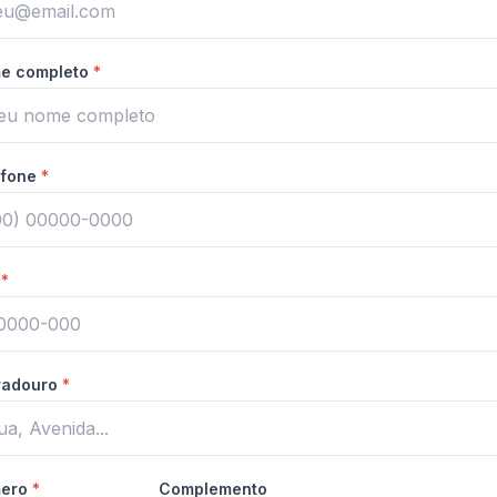
e completo
*
efone
*
P
*
radouro
*
ero
*
Complemento