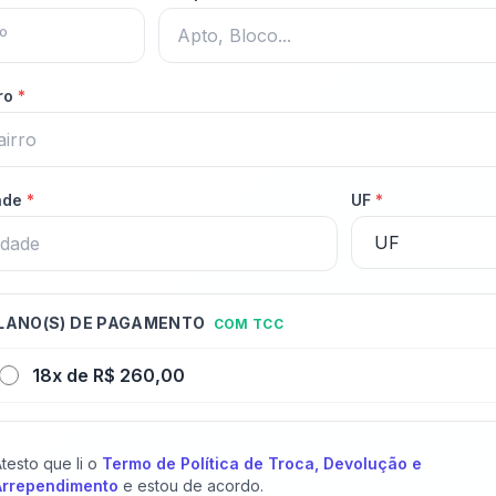
rro
*
ade
*
UF
*
LANO(S) DE PAGAMENTO
COM TCC
18x de R$ 260,00
testo que li o
Termo de Política de Troca, Devolução e
Arrependimento
e estou de acordo.