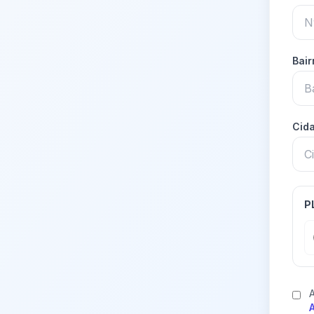
Bai
Cid
P
A