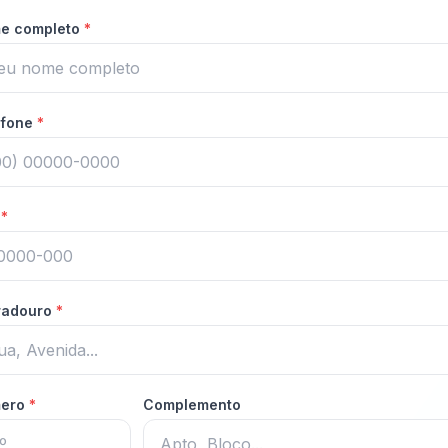
e completo
*
efone
*
P
*
radouro
*
ero
*
Complemento