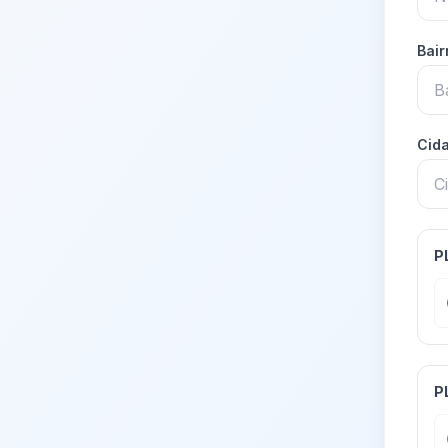
Bai
Cid
P
P