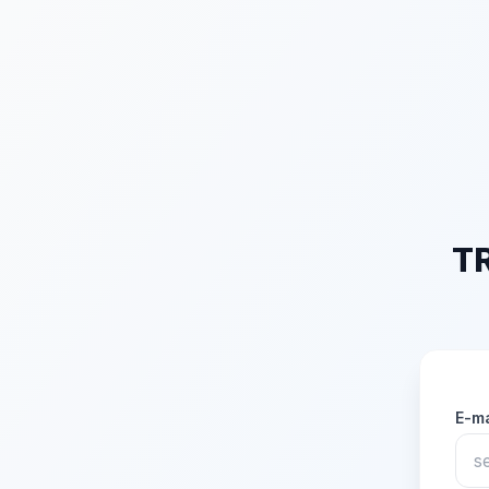
T
E-m