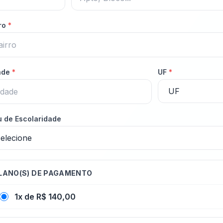
rro
*
ade
*
UF
*
 de Escolaridade
LANO(S) DE PAGAMENTO
1x de R$ 140,00