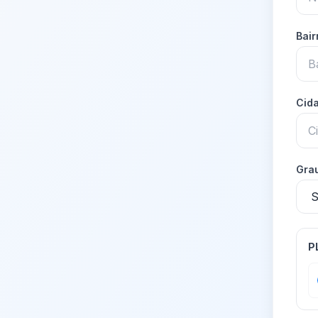
Bai
Cid
Grau
P