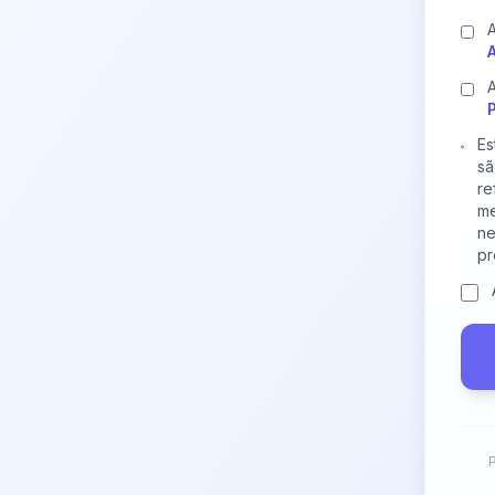
A
A
Es
sã
re
me
ne
pr