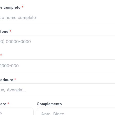
e completo
*
efone
*
P
*
radouro
*
ero
*
Complemento