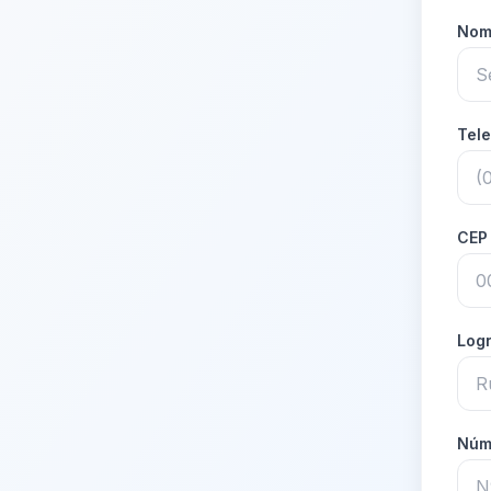
Nom
Tel
CE
Log
Núm