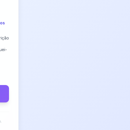
dos
rição
o
uei-
.