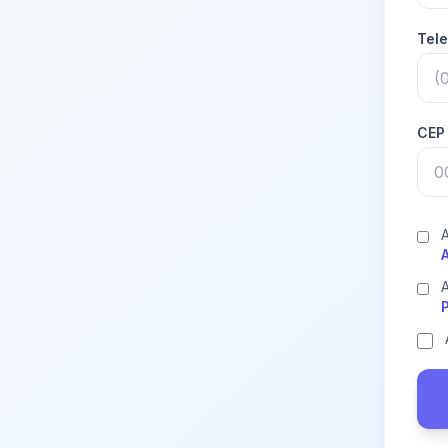
Tel
CE
A
A